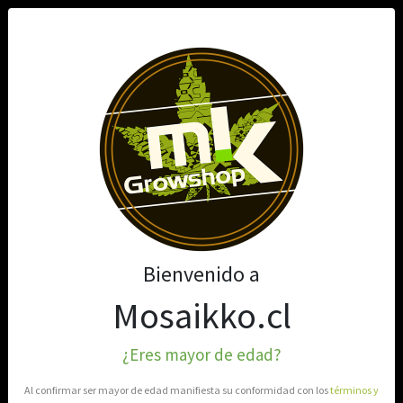
0
HUERTO AZUL
Filtros
Filtrar
Lo sentimos
Bienvenido a
Mosaikko.cl
No encontramos el producto que estas buscando
¿Eres mayor de edad?
Volver al inicio
Al confirmar ser mayor de edad manifiesta su conformidad con los
términos y