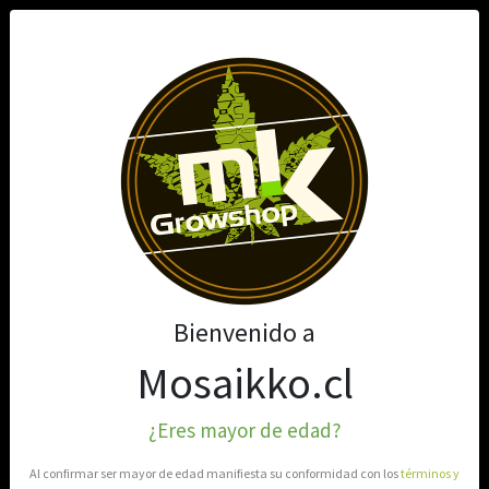
0
BOLSOS
Filtros
Filtrar
Bienvenido a
Mostrando 5 de 5
Mosaikko.cl
¿Eres mayor de edad?
Al confirmar ser mayor de edad manifiesta su conformidad con los
términos y