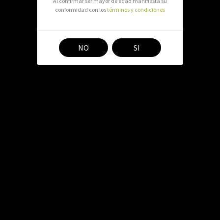
Al confirmar ser mayor de edad manifiesta su
conformidad con los
términos y condiciones
NO
SI
TACTO
MEDIOS DE PAGO
uel Bulnes 279 local 5,
co
2219835
ntasmosaikko@gmail.com