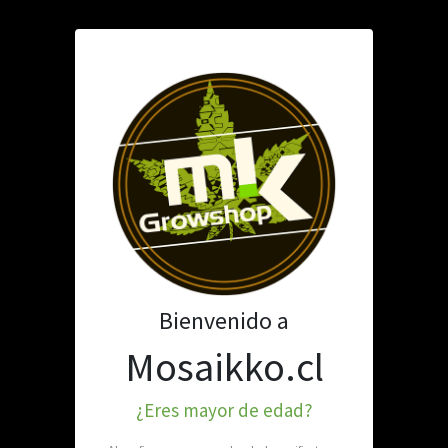
TABAQUERÍA
PARAFERNALIA
MATE E INFUSIONES
RVEST
o sentimos
Bienvenido a
Mosaikko.cl
contramos el producto que estas buscando
¿Eres mayor de edad?
ver al inicio