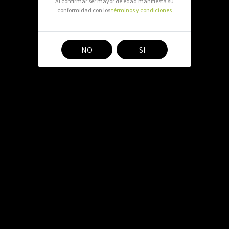
Al confirmar ser mayor de edad manifiesta su
Pocas unidades.
conformidad con los
términos y condiciones
$ 8.900
NO
SI
Agregar a
El tabaco Flandria es una m
mano y todo tipo de máqui
reconocido por su calidad super
Contenido 50 grs.
Este producto está dirigido a 