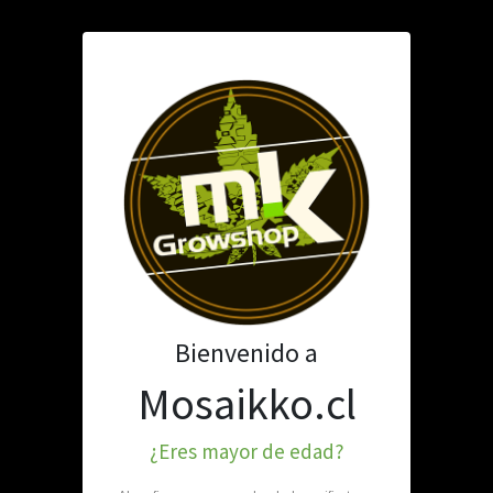
TABAQUERÍA
PARAFERNALIA
MATE E INFUSIONES
TABACO FLAND
SKU: 230-114
Bienvenido a
Mosaikko.cl
¿Eres mayor de edad?
Stock por sucursal