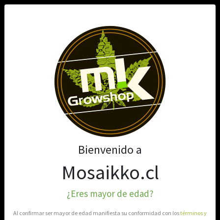
0
Bienvenido a
Mosaikko.cl
¿Eres mayor de edad?
Al confirmar ser mayor de edad manifiesta su conformidad con los
términos y