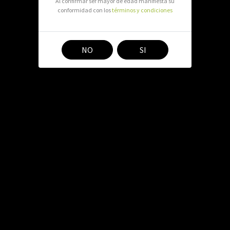
Al confirmar ser mayor de edad manifiesta su
Compartir en:
conformidad con los
términos y condiciones
NO
SI