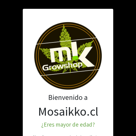
TABAQUERÍA
PARAFERNALIA
MATE E INFUSIONES
PIPA GROOT 1
SKU: 196-2240
Bienvenido a
Stock por sucursal
Mosaikko.cl
Agotado.
$ 6.900
¿Eres mayor de edad?