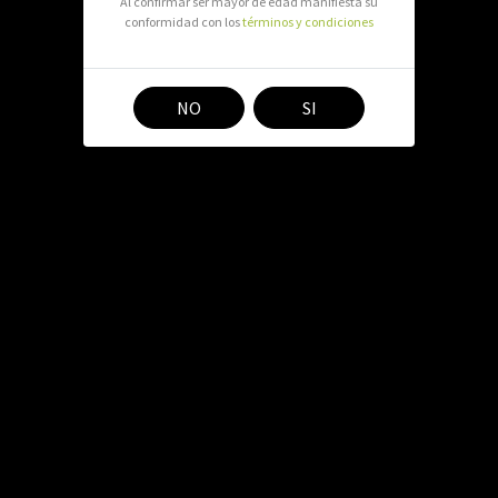
Al confirmar ser mayor de edad manifiesta su
Compartir en:
conformidad con los
términos y condiciones
NO
SI