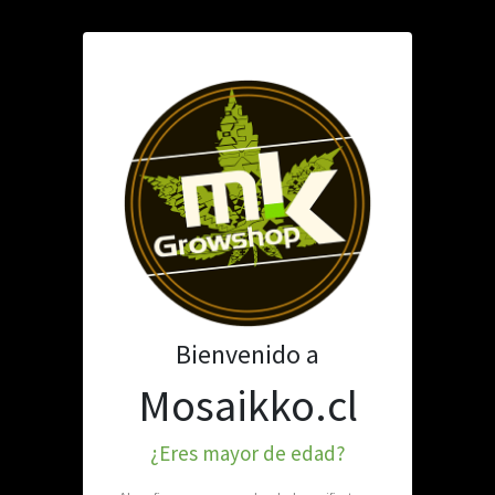
TABAQUERÍA
PARAFERNALIA
MATE E INFUSIONES
MICO TRUE
SKU: 901-087
Bienvenido a
Mosaikko.cl
Stock por sucursal
Pocas unidades.
$ 22.900
¿Eres mayor de edad?