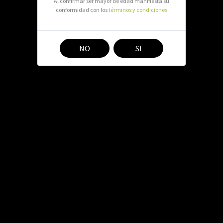
Al confirmar ser mayor de edad manifiesta su
conformidad con los
términos y condiciones
Agregar a
NO
SI
Las endomicorrizas Arbuscul
aumentando la capacidad de a
a través del proceso de fotos
patógenos por lo que es la 
Trabajar y/o agregar este tip
los potencia. Estudios comp
incrementar la cosecha hasta 
Estos microorganismos so
fertilizantes del mercado.
Compartir en: