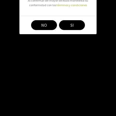
Al confirmar ser mayor de edad manifiesta su
conformidad con los
términos y condiciones
DELTA OCHO CRECIMIENTO e
fisiopatías abióticas y bióticas
NO
SI
Efectos en el suelo:
Aumenta la absorción de nutri
por L-ácido glutámico y L-glici
Favorece la producción de fi
auxinas, las hormonas que inter
Mejora el complejo arcillo-hú
permeabilidad, la capacidad de
intercambio catiónico.
Dosis e instrucciones de uso:
Riego: 1,5 a 2,5 mililitros de 
Con plantas grandes y en exteri
Aplicación foliar: dosis mínima