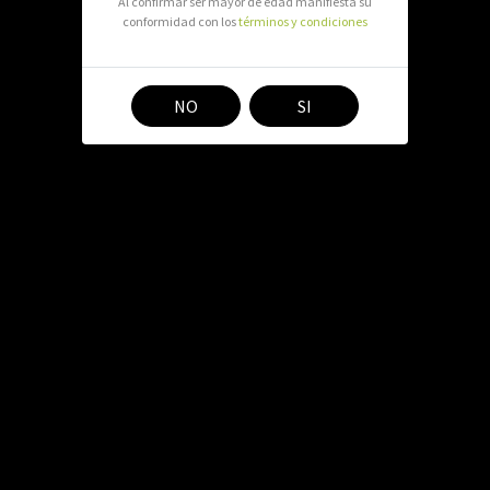
Al confirmar ser mayor de edad manifiesta su
conformidad con los
términos y condiciones
Compartir en:
NO
SI