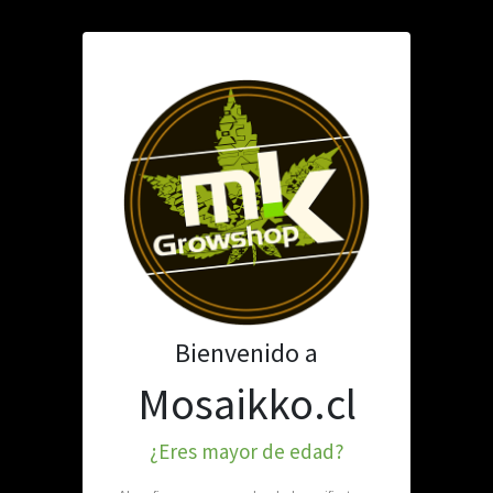
TABAQUERÍA
PARAFERNALIA
MATE E INFUSIONES
NIO 10CM
BONG SILICON
SKU: 192-T674
Bienvenido a
Mosaikko.cl
Stock por sucursal
Agotado.
$ 11.900
¿Eres mayor de edad?